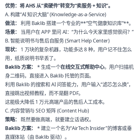
优势：将 AHS 从“卖硬件”转变为“卖服务 + 知识”。
A. 构建“AI 知识大脑” (Knowledge-as-a-Service)
做法：
利用 Baklib 搭建一个专业的**“空气健康知识库”**。
场景：
当用户在 APP 里问 AI：“为什么今天家里感觉很闷？”
B. 智能说明书与售后自服务 (Smart Help Center)
现状：
1 万块的复杂机器，功能多达 8 种，用户记不住怎么
用，纸质说明书早丢了。
Baklib 方案：
* 生成一个
在线交互式帮助中心
。用户扫描机
身二维码，直接进入 Baklib 托管的页面。
利用 Baklib 的搜索和 AI 问答能力，用户输入“滤芯怎么换”，
直接跳出视频教程，而不是翻 PDF。
这能极大降低 1 万元高端产品的售后人工成本。
C. 内容营销与 SEO 矩阵 (Content Hub)
策略：
既然要做高端，就要建立话语权。
Baklib 方案：
* 建立一个名为“AirTech Insider”的博客或垂
直媒体站（由 Baklib 驱动）。